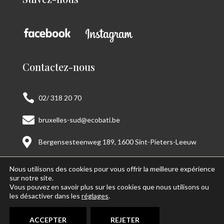
Contactez-nous

02/ 318 20 70

bruxelles-sud@ecobati.be

Bergensesteenweg 189, 1600 Sint-Pieters-Leeuw
Nous utilisons des cookies pour vous offrir la meilleure expérience
sur notre site.
Vous pouvez en savoir plus sur les cookies que nous utilisons ou
Copyright © 2026 Amazona by Spatio. All Rights
les désactiver dans les
réglages
.
Reserved.
ACCEPTER
REJETER